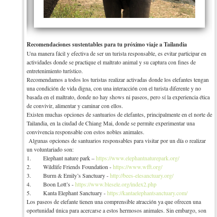
Recomendaciones sustentables para tu próximo viaje a Tailandia
Una manera fácil y efectiva de ser un turista responsable, es evitar participar en
actividades donde se practique el maltrato animal y su captura con fines de
entretenimiento turístico.
Recomendamos a todos los turistas realizar activadas donde los elefantes tengan
una condición de vida digna, con una interacción con el turista diferente y no
basada en el maltrato, donde no hay shows ni paseos, pero sí la experiencia ética
de convivir, alimentar y caminar con ellos.
Existen muchas opciones de santuarios de elefantes, principalmente en el norte de
Tailandia, en la ciudad de Chiang Mai, donde se permite experimentar una
convivencia responsable con estos nobles animales.
Algunas opciones de santuarios responsables para visitar por un día o realizar
un voluntariado son:
1. Elephant nature park –
https://www.elephantnaturepark.org/
2. Wildlife Friends Foundation -
https://www.wfft.org/
3. Burm & Emily’s Sanctuary -
http://bees-elesanctuary.org/
4. Boon Lott’s -
https://www.blesele.org/index2.php
5. Kanta Elephant Sanctuary -
https://kantaelephantsanctuary.com/
Los paseos de elefante tienen una comprensible atracción ya que ofrecen una
oportunidad única para acercarse a estos hermosos animales. Sin embargo, son